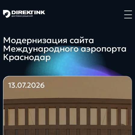
Направления
Модернизация сайта
Международного аэропорта
Art
Web
System
Краснодар
13.07.2026
Проекты