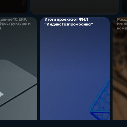
рение 1С:ERP,
Итоги проекта от ФНЛ
Расш
фраструктуры и
инте
“Индекс Газпромбанка”
M
комп