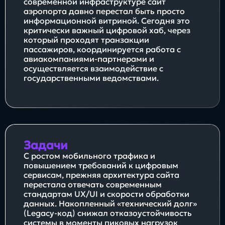
современной инфраструктуре сайт
Заполнить
аэропорта давно перестал быть просто
бриф
информационной витриной. Сегодня это
критически важный цифровой хаб, через
который проходят транзакции
пассажиров, координируется работа с
авиакомпаниями-партнерами и
осуществляется взаимодействие с
государственными ведомствами.
Контакты
8 800 505 34 99
info@direkt.ink
Задачи
С ростом мобильного трафика и
повышением требований к цифровым
сервисам, прежняя архитектура сайта
перестала отвечать современным
стандартам UX/UI и скорости обработки
данных. Накопленный «технический долг»
(Legacy-код) снижал отказоустойчивость
системы в моменты пиковых нагрузок