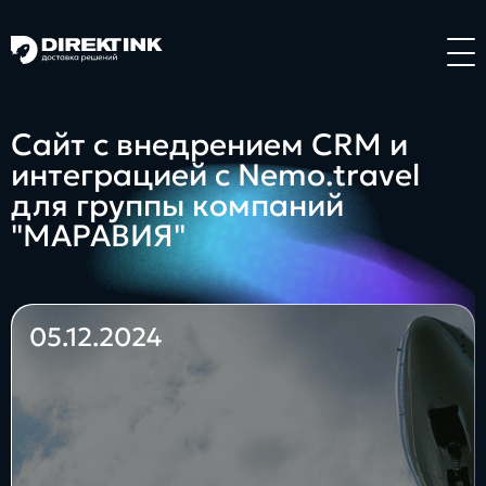
Направления
Сайт с внедрением CRM и
интеграцией с Nemo.travel
Art
Web
System
для группы компаний
"МАРАВИЯ"
05.12.2024
Проекты