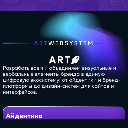
ART
WEB
SYSTEM
SYSTEM
WEB
ART
Разрабатываем и объединяем визуальные и
вербальные элементы бренда в единую
цифровую экосистему: от айдентики и бренд-
платформы до дизайн-систем для сайтов и
интерфейсов.
Айдентика
CRM системы
Старт
Создаём логотип, фирменный стиль и визуальные
Система для управления продажами, лидами,
элементы, которые делают бренд узнаваемым во
сделками и коммуникациями с клиентами