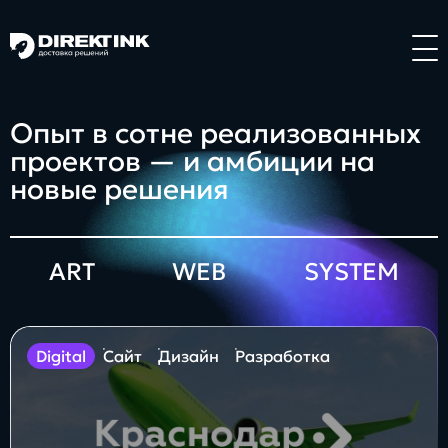
Направления
Опыт в сотне реализованных
проектов — и амбиции на
Art
Web
System
новые решения
ART
WEB
SYSTEM
Проекты
digital
Сайт
Дизайн
Разработка