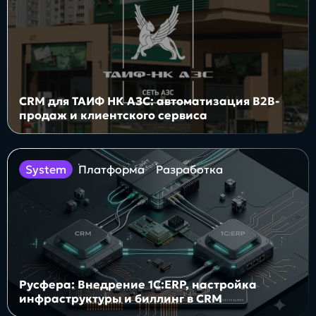
Заполнить
бриф
CRM для ТАИФ НК АЗС: автоматизация B2B-
Контакты
продаж и клиентского сервиса
8 800 505 34 99
system
Платформа
Разработка
info@direkt.ink
Русфера: Внедрение 1С:ERP, настройка
инфраструктуры и биллинг в CRM