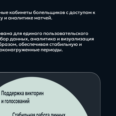
ные кабинеты болельщиков с доступом к
су и аналитике матчей.
ована для единого пользовательского
сбор данных, аналитика и визуализация
бразом, обеспечивая стабильную и
соконагруженные периоды.
рмы,
инструкции, чек-
менты и
листы, шаблоны и
ые
полезные
темы
материалы