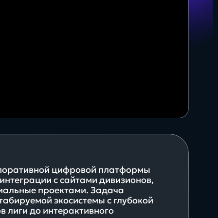
35+
О + Госключ
сертифицированных
специалистов
Яндекс для бизнеса
рпоративной цифровой платформы
 интеграции с сайтами дивизионов,
циальные проектами. Задача
табируемой экосистемы с глубокой
Будущее
ов лиги до интерактивного