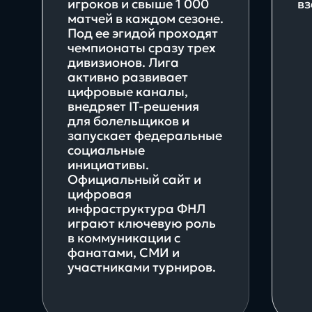
игроков и свыше 1 000
вз
матчей в каждом сезоне.
Под ее эгидой проходят
чемпионаты сразу трех
дивизионов. Лига
активно развивает
цифровые каналы,
внедряет IT-решения
для болельщиков и
запускает федеральные
социальные
Direkt
инициативы.
Официальный сайт и
цифровая
инфраструктура ФНЛ
О нас
играют ключевую роль
в коммуникации с
5
фанатами, СМИ и
участниками турниров.
платформ с сертификат