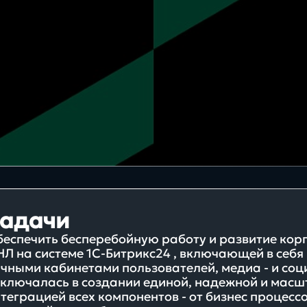
180+
Бизнес
Битрикс24 КЭД
Платформа
успешных проектов для
бизнеса
CRM системы
XRM системы
Хостинг/VDS
BPM системы
адачи
еспечить бесперебойную работу и развитие ко
Л на системе 1С-Битрикс24 , включающей в себя
чными кабинетами пользователей, медиа - и со
ключалась в создании единой, надежной и масш
Интересы
теграцией всех компонентов - от бизнес процесс