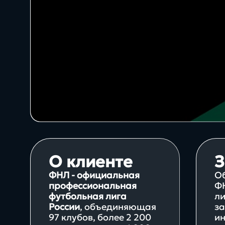
10+
Интеграция 1С и Битрикс24
лет создаём цифровые
Проекты
решения
Сервисы
System
Техподдержка
проектов Битрикс
О клиенте
З
ФНЛ - официальная
Об
Блог
профессиональная
ФН
футбольная лига
ли
России
, объединяющая
за
Бизнес
97 клубов, более 2 200
ин