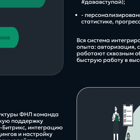
#дававступай);
- персонализирован
статистике, прогрес
Вся система интегрир
опыта: авторизация, 
работают сквозным о
быструю работу в вы
62%
платфо
иях
клиентов с нами более 3 лет
реальные
инстру
уктуры ФНЛ команда
проекты, задачи и
цифров
ескую поддержку
С-Битрикс, интеграцию
решения
экосис
ингов и настройку