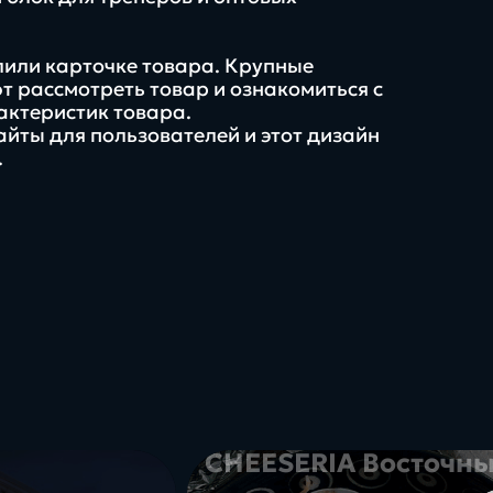
лили карточке товара. Крупные
 рассмотреть товар и ознакомиться с
актеристик товара.
йты для пользователей и этот дизайн
.
рмы,
инструкции, чек-
менты и
листы, шаблоны и
ые
полезные
темы
материалы
CHEESERIA Восточн