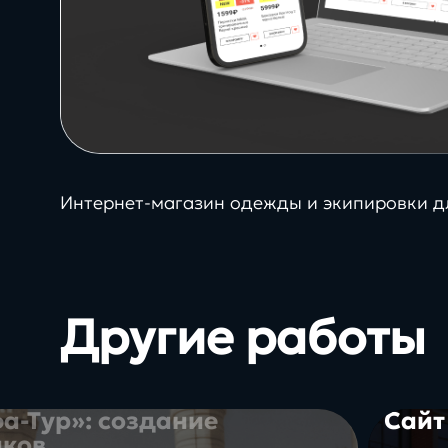
info@direkt.ink
Интернет-магазин одежды и экипировки д
24/7
Другие работы
при специальных услов
SLA
а-Тур»: создание
Сайт
иков