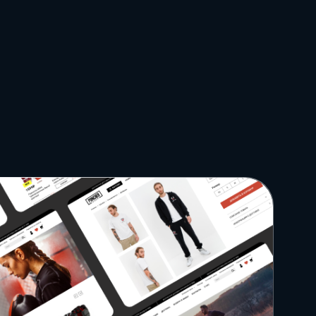
нг,
искусственный
 креатив
интеллект,
о
автоматизация и
вляет
взгляд вперед
Продукты
гайды
50+
нологии
технологий и интеграций