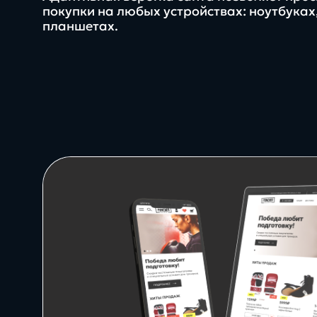
нашей команды
покупки на любых устройствах: ноутбуках
планшетах.
Заполнить бриф
Контакты
8 800 505 34 99