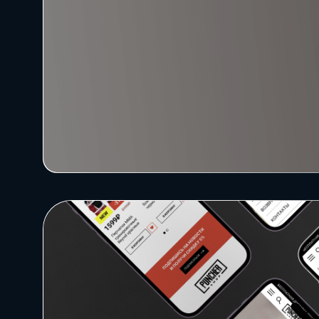
10+
Интеграция 1С и Битрикс24
лет создаём цифровые
Проекты
решения
Сервисы
System
Техподдержка
проектов Битрикс
Блог
Бизнес