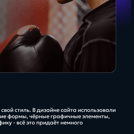
35+
О + Госключ
сертифицированных
специалистов
Яндекс для бизнеса
т свой стиль. В дизайне сайта использовали
кие формы, чёрные графичные элементы,
ику - всё это придаёт немного
Будущее