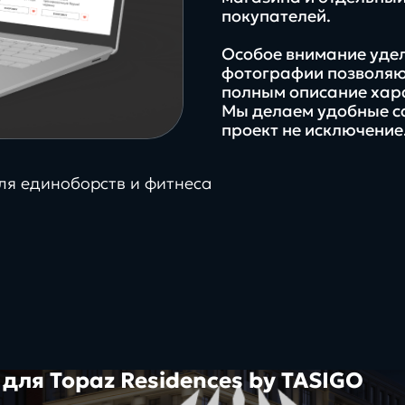
покупателей.
Особое внимание уде
фотографии позволяют
полным описание хар
Мы делаем удобные са
проект не исключение
ля единоборств и фитнеса
62%
платфо
иях
клиентов с нами более 3 лет
реальные
инстру
проекты, задачи и
цифров
решения
экосис
 для Topaz Residences by TASIGO