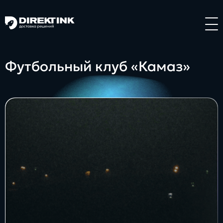
Направления
Футбольный клуб «Камаз»
Art
Web
System
Проекты