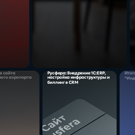
я сайта
Русфера: Внедрение 1С:ERP,
Итог
ого аэропорта
настройка инфраструктуры и
“Инд
биллинг в CRM