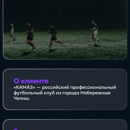
Блог
Бизнес
Интересы
Будущее
Direkt
О клиенте
«КАМА́З» — российский профессиональный
О нас
Контакты
Продукты
футбольный клуб из города Набережные
Челны.