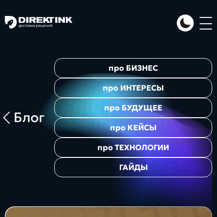
Направления
про
БИЗНЕС
Art
Web
System
про
ИНТЕРЕСЫ
про
БУДУЩЕЕ
Блог
про
КЕЙСЫ
про
ТЕХНОЛОГИИ
ГАЙДЫ
Проекты