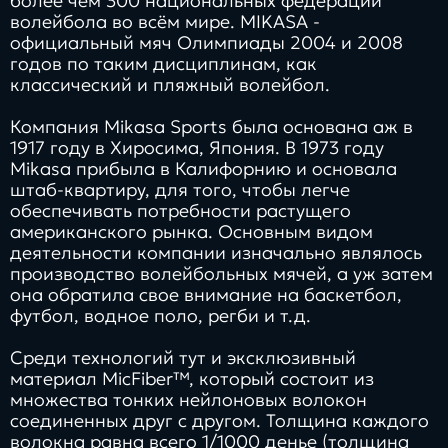
более чем 300 национальных федераций
волейбола во всём мире. MIKASA -
официальный мяч Олимпиады 2004 и 2008
годов по таким дисциплинам, как
классический и пляжный волейбол.
Компания Mikasa Sports была основана аж в
1917 году в Хиросима, Япония. В 1973 году
Mikasa прибыла в Калифорнию и основала
штаб-квартиру, для того, чтобы легче
обеспечивать потребности растущего
американского рынка. Основным видом
деятельности компании изначально являлось
производство волейбольных мячей, а уж затем
она обратила свое внимание на баскетбол,
футбол, водное поло, регби и т.д.
Среди технологий тут и эксклюзивный
материал MicFiber™, который состоит из
множества тонких нейлоновых волокон
соединенных друг с другом. Толщина каждого
волокна равна всего 1/1000 денье (толщина