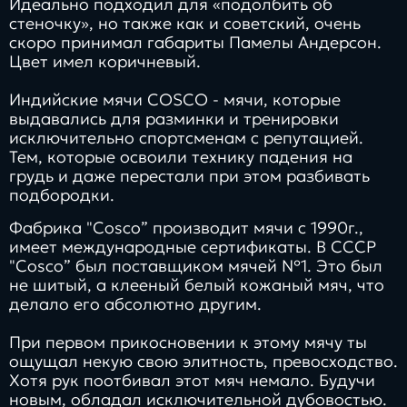
Идеально подходил для «подолбить об
стеночку», но также как и советский, очень
скоро принимал габариты Памелы Андерсон.
Цвет имел коричневый.
Индийские мячи COSCO - мячи, которые
выдавались для разминки и тренировки
исключительно спортсменам с репутацией.
Тем, которые освоили технику падения на
грудь и даже перестали при этом разбивать
подбородки.
Фабрика "Cosco” производит мячи с 1990г.,
имеет международные сертификаты. В СССР
"Cosco” был поставщиком мячей №1. Это был
не шитый, а клееный белый кожаный мяч, что
делало его абсолютно другим.
При первом прикосновении к этому мячу ты
ощущал некую свою элитность, превосходство.
Хотя рук поотбивал этот мяч немало. Будучи
новым, обладал исключительной дубовостью.