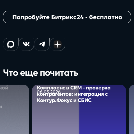
Попробуйте Битрикс24 - бесплатно
Что еще почитать
кой
Комплаенс в CRM - проверка
06.03.2026
контрагентов: интеграция с
Контур.Фокус и СБИС
и