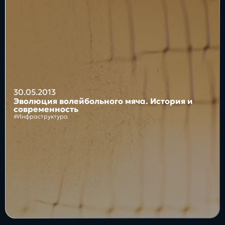
Блог
Бизнес
Интересы
Будущее
30.05.2013
Эволюция волейбольного мяча. История и
современность
#Инфраструктура
Direkt
О нас
Контакты
Продукты