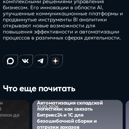
комплексными решениями управления
бизнесом. Его инновации в области AI,
улучшенные коммуникационные платформы и
продвинутые инструменты BI аналитики
открывают новые возможности для
повышения эффективности и автоматизации
процессов в различных сферах деятельности.
Что еще почитать
и
Автоматизация складской
31.03.2026
логистики: как связать
писи до
Битрикс24 и 1С для
безошибочной сборки и
отгрузки заказов