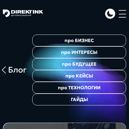
Направления
про
БИЗНЕС
Art
Web
System
про
ИНТЕРЕСЫ
про
БУДУЩЕЕ
Блог
про
КЕЙСЫ
про
ТЕХНОЛОГИИ
ГАЙДЫ
Проекты