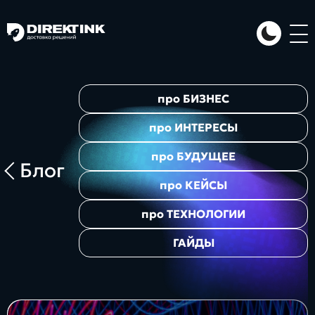
Направления
про
БИЗНЕС
Art
Web
System
про
ИНТЕРЕСЫ
про
БУДУЩЕЕ
Блог
про
КЕЙСЫ
про
ТЕХНОЛОГИИ
ГАЙДЫ
Проекты