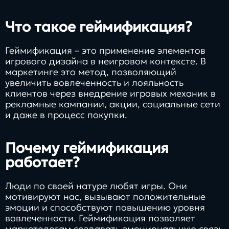
Заполнить
бриф
Что такое геймификация?
Геймификация – это применение элементов
игрового дизайна в неигровом контексте. В
маркетинге это метод, позволяющий
увеличить вовлеченность и лояльность
Контакты
клиентов через внедрение игровых механик в
рекламные кампании, акции, социальные сети
8 800 505 34 99
и даже в процесс покупки.
info@direkt.ink
Почему геймификация
работает?
Люди по своей натуре любят игры. Они
мотивируют нас, вызывают положительные
эмоции и способствуют повышению уровня
вовлеченности. Геймификация позволяет
маркетологам создавать эмоциональную связь