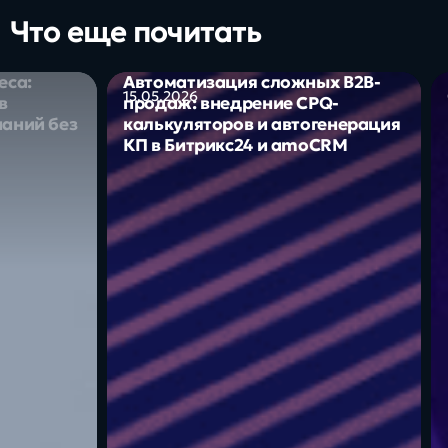
Что еще почитать
еса:
Автоматизация сложных B2B-
15.05.2026
в
продаж: внедрение CPQ-
наний без
калькуляторов и автогенерация
КП в Битрикс24 и amoCRM