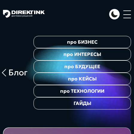
Направления
про
БИЗНЕС
Art
Web
System
про
ИНТЕРЕСЫ
про
БУДУЩЕЕ
Блог
про
КЕЙСЫ
про
ТЕХНОЛОГИИ
ГАЙДЫ
Проекты