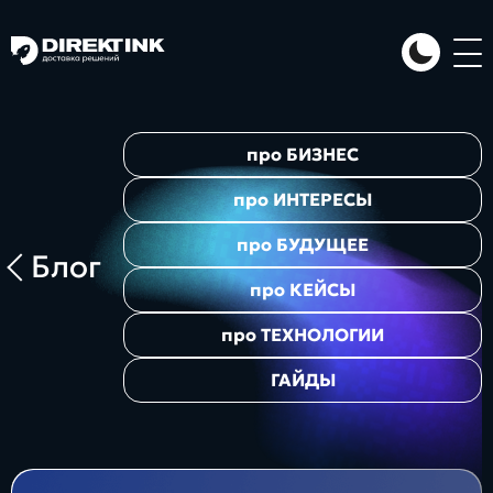
Направления
про
БИЗНЕС
Art
Web
System
про
ИНТЕРЕСЫ
про
БУДУЩЕЕ
Блог
про
КЕЙСЫ
про
ТЕХНОЛОГИИ
ГАЙДЫ
Проекты