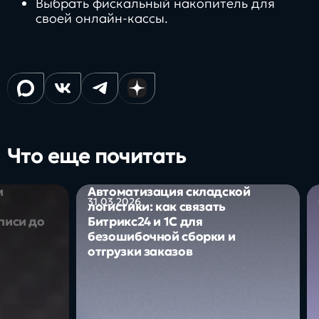
Выбрать фискальный накопитель для
своей онлайн-кассы.
Что еще почитать
и
Автоматизация складской
31.03.2026
логистики: как связать
писи до
Битрикс24 и 1С для
безошибочной сборки и
отгрузки заказов