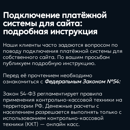
Заполнить
бриф
Подключение платёжной
системы для сайта:
подробная инструкция
Наши клиенты часто задаются вопросом по
Контакты
поводу подключения платёжной системы для
собственного сайта. По вашим просьбам
8 800 505 34 99
публикуем подробную инструкцию.
info@direkt.ink
Перед её прочтением необходимо
ознакомиться с
Федеральным Законом №54:
Закон 54-ФЗ регламентирует правила
применения контрольно-кассовой техники на
территории РФ. Денежные расчеты с
населением разрешается выполнять только с
использованием контрольно-кассовой
техники (ККТ) — онлайн касс.