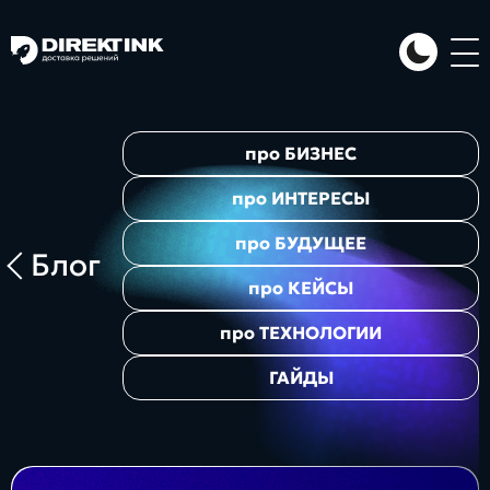
Направления
про
БИЗНЕС
Art
Web
System
про
ИНТЕРЕСЫ
про
БУДУЩЕЕ
Блог
про
КЕЙСЫ
про
ТЕХНОЛОГИИ
ГАЙДЫ
Проекты