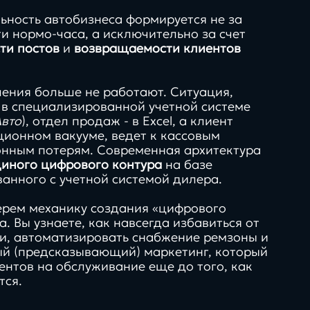
ьность автобизнеса формируется не за
и нормо-часа, а исключительно за счет
ти постов
и
возвращаемости клиентов
нг,
искусственный
ения больше не работают. Ситуация,
 в специализированной учетной системе
 креатив
интеллект,
Авто
), отдел продаж - в Excel, а клиент
о
автоматизация и
ионном вакууме, ведет к кассовым
вляет
взгляд вперед
онным потерям. Современная архитектура
диного цифрового контура
на базе
ванного с учетной системой дилера.
берем механику создания «цифрового
Продукты
гайды
. Вы узнаете, как навсегда избавиться от
и, автоматизировать снабжение ремзоны и
50+
нологии
ый (предсказывающий) маркетинг, который
ентов на обслуживание еще до того, как
тся.
технологий и интеграций