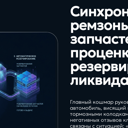
Синхро
ремзоны
запчасте
проценк
резерви
ликвида
Главный кошмар руко
автомобиль, висящий 
тормозными колодками
негативных отзывов к
связаны с ситуацией: 