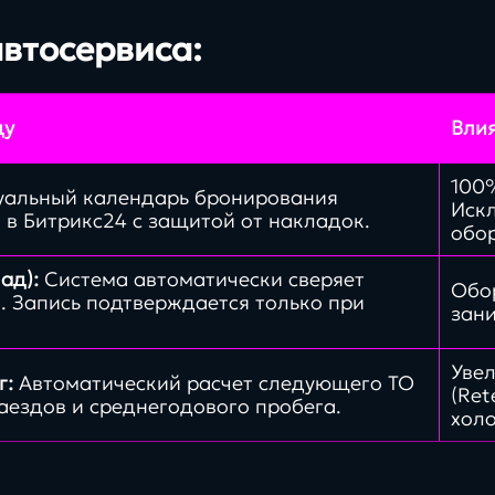
аутсоринга
втосервиса:
ду
Влия
100
уальный календарь бронирования
Иск
 в Битрикс24 с защитой от накладок.
обо
ад):
Система автоматически сверяет
Обо
. Запись подтверждается только при
зан
Уве
г:
Автоматический расчет следующего ТО
(Ret
заездов и среднегодового пробега.
хол