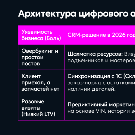
нашей команды
Архитектура цифрового а
Уязвимость
CRM-решение в 2026 го
бизнеса (Боль)
Заполнить бриф
Овербукинг и
Шахматка ресурсов:
Виз
простои
подъемников и мастеров
постов
Клиент
Синхронизация с 1С (Скл
приехал, а
заказ-наряд с остатками
запчастей нет
наличии деталей.
Разовые
Предиктивный маркетин
визиты
на основе VIN, истории 
(Низкий LTV)
Контакты
8 800 505 34 99