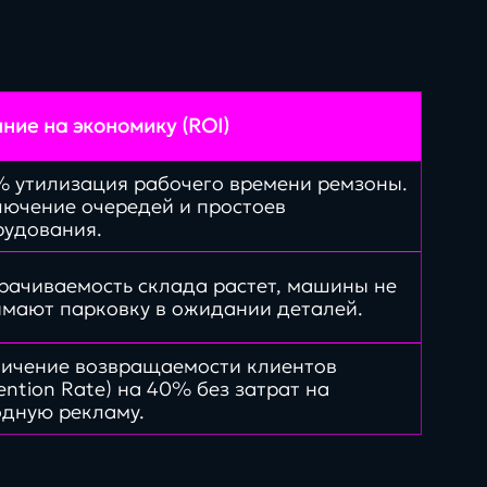
в нашей экспертизе
ние на экономику (ROI)
% утилизация рабочего времени ремзоны.
лючение очередей и простоев
рудования.
рачиваемость склада растет, машины не
имают парковку в ожидании деталей.
личение возвращаемости клиентов
ention Rate) на 40% без затрат на
одную рекламу.