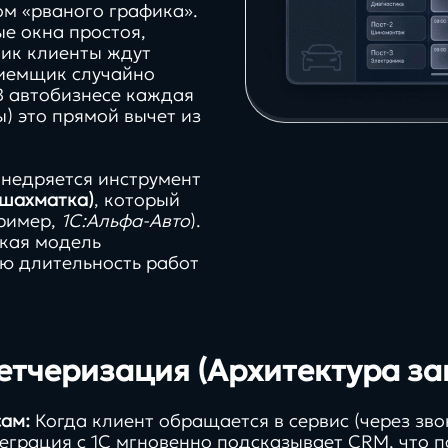
ом «рваного графика».
е окна простоя,
пик клиенты ждут
риемщик случайно
В автобизнесе каждая
) это прямой вычет из
недряется инструмент
 шахматка)
, который
пример,
1С:Альфа-Авто
).
ская модель
ую длительность работ
етчеризация (Архитектура за
сам:
Когда клиент обращается в сервис (через зво
еграция с 1С мгновенно подсказывает CRM, что п