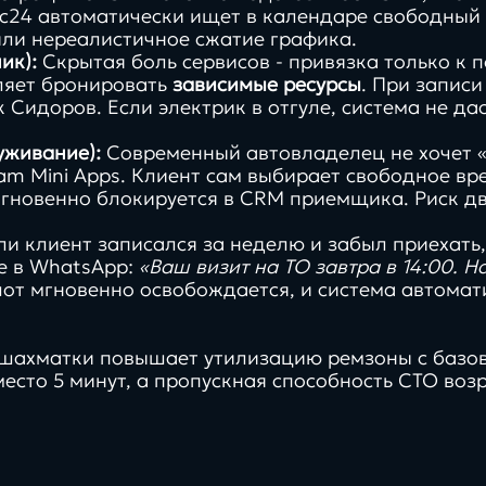
кс24 автоматически ищет в календаре свободный 
или нереалистичное сжатие графика.
ик):
Скрытая боль сервисов - привязка только к 
ляет бронировать
зависимые ресурсы
. При запис
 Сидоров. Если электрик в отгуле, система не да
уживание):
Современный автовладелец не хочет «
am Mini Apps. Клиент сам выбирает свободное вре
гновенно блокируется в CRM приемщика. Риск дв
и клиент записался за неделю и забыл приехать,
е в WhatsApp:
«Ваш визит на ТО завтра в 14:00. Н
слот мгновенно освобождается, и система автома
шахматки повышает утилизацию ремзоны с базо
место 5 минут, а пропускная способность СТО во