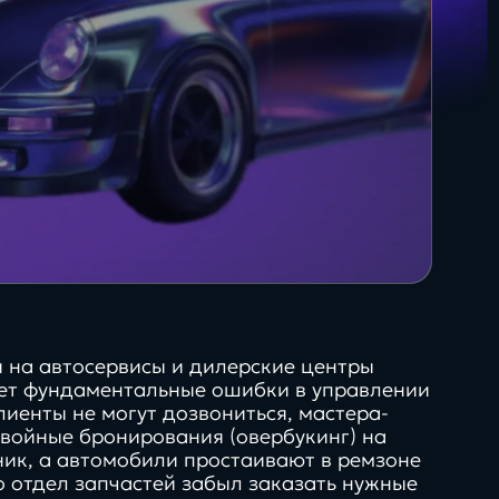
35+
О + Госключ
сертифицированных
специалистов
Яндекс для бизнеса
и на автосервисы и дилерские центры
ет фундаментальные ошибки в управлении
лиенты не могут дозвониться, мастера-
войные бронирования (овербукинг) на
ник, а автомобили простаивают в ремзоне
Будущее
то отдел запчастей забыл заказать нужные