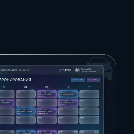
рмы,
инструкции, чек-
менты и
листы, шаблоны и
ые
полезные
темы
материалы