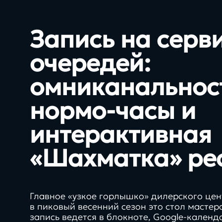
info@direkt.ink
Запись на серви
очередей:
омниканальнос
нормо-часы и
интерактивная
24/7
«Шахматка» ре
при специальных услов
SLA
Главное «узкое горлышко» дилерского цен
в пиковый весенний сезон это стол масте
запись ведется в блокноте, Google-календ