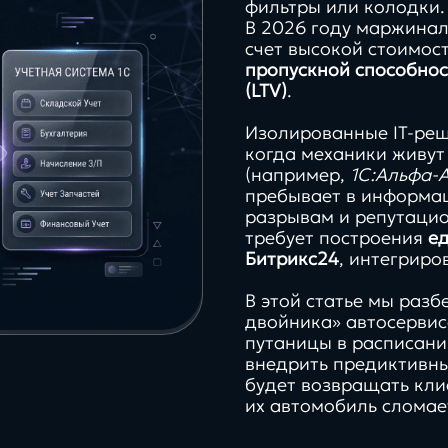
фильтры или колодки.
В 2026 году маржинал
счет высокой стоимост
пропускной способнос
(LTV)
.
стратегии,
маркети
Изолированные IT-реш
когда механики живут
управление,
тренды,
(например,
1С:Альфа-
эввективность и
и то, чт
пребывает в информац
рост компаний
вдохно
разрывам и репутаци
требует построения
е
Битрикс24
, интегриро
В этой статье мы раз
Контакты
про
про
двойника» автосервиса
путаницы в расписани
100%
кейсы
тех
внедрить предиктивн
будет возвращать кли
их автомобиль сломае
ами
работаем in-house без