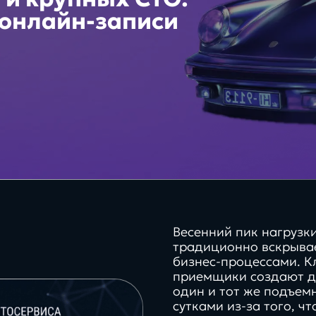
180+
Бизнес
 онлайн-записи
Битрикс24 КЭД
Платформа
успешных проектов для
бизнеса
CRM системы
XRM системы
Хостинг/VDS
BPM системы
Весенний пик нагрузк
традиционно вскрыва
бизнес-процессами. К
приемщики создают д
один и тот же подъем
Интересы
сутками из-за того, ч