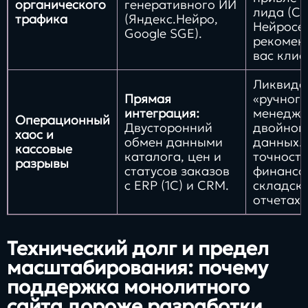
органического
генеративного ИИ
лида (CA
трафика
(Яндекс.Нейро,
Нейросе
Google SGE).
рекомен
вас клие
Ликвида
Прямая
«ручного
интеграция:
менедже
Операционный
Двусторонний
двойног
хаос и
обмен данными
данных.
кассовые
каталога, цен и
точность
разрывы
статусов заказов
финансо
с ERP (1С) и CRM.
складск
отчетах.
Технический долг и предел
масштабирования: почему
поддержка монолитного
сайта дороже разработки