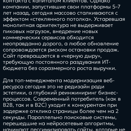
контакта с капиталом клиентов. Однако
компании, запустившие свои платформы 5–7
лет назад, сегодня массово сталкиваются с
эффектом «стеклянного потолка». Устаревшая
монолитная архитектура не выдерживает
пиковых нагрузок, внедрение новых
коммерческих сервисов обходится
неоправданно дорого, а любое обновление
сопровождается риском остановки продаж.
Сайт превращается в «черную дыру»,
требующую постоянного раздувания ИТ-
бюджета без соразмерного роста выручки.
Для топ-менеджмента модернизация веб-
ресурса сегодня это не редизайн ради
эстетики, а глубокий реинжиниринг бизнес-
процессов. Современный потребитель (как в
B2B, так и в B2C) уходит к конкурентам при
задержке отклика страницы более чем на 2
секунды. Параллельно поисковые системы,
перешедшие на нейросетевые алгоритмы,
начинают пессимизировать сайты, которые не