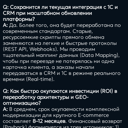
Q: Сохранится ли текущая интеграция с 1С и
CRM при масштабном обновлении
платформы?
A:
Да. Более того, она будет переработана по
современным стандартам. Старые,
ресурсоемкие скрипты прямого обмена
заменяются на легкие и быстрые протоколы
(REST API, Webhooks). Мы проводим
тщательный маппинг данных (Data Mapping),
чтобы при переезде не потерялась ни одна
карточка клиента, а заказы начали
передаваться в CRM и 1С в режиме реального
времени (Real-time).
Q: Как быстро окупаются инвестиции (ROI) в
переработку архитектуры и GEO-
оптимизацию?
A:
В среднем, срок окупаемости комплексной
модернизации для крупного E-commerce
составляет
8–12 месяцев
. Финансовый возврат
(Payback) формируется из трех источников: 1)