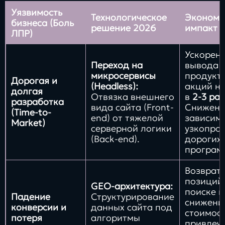
Уязвимость
Технологическое
Экономи
бизнеса (Боль
решение 2026
импакт (
ЛПР)
Ускорен
Переход на
вывода 
микросервисы
продукто
Дорогая и
(Headless):
акций н
долгая
Отвязка внешнего
в
2-3 ра
разработка
вида сайта (Front-
Снижени
(Time-to-
end) от тяжелой
зависимо
Market)
серверной логики
узкопро
(Back-end).
дорогих
програм
Возврат
позиций
GEO-архитектура:
поиске и
Падение
Структурирование
снижени
конверсии и
данных сайта под
стоимос
потеря
алгоритмы
привлеч