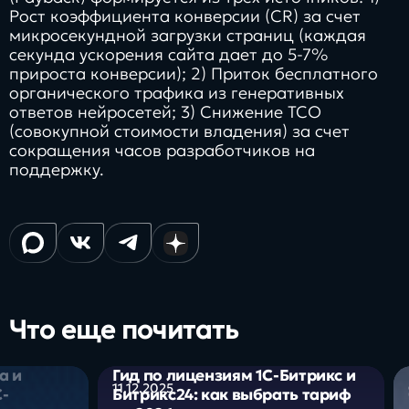
Рост коэффициента конверсии (CR) за счет
микросекундной загрузки страниц (каждая
секунда ускорения сайта дает до 5-7%
прироста конверсии); 2) Приток бесплатного
органического трафика из генеративных
ответов нейросетей; 3) Снижение ТСО
(совокупной стоимости владения) за счет
сокращения часов разработчиков на
поддержку.
Что еще почитать
а и
Гид по лицензиям 1С-Битрикс и
11.12.2025
С-
Битрикс24: как выбрать тариф