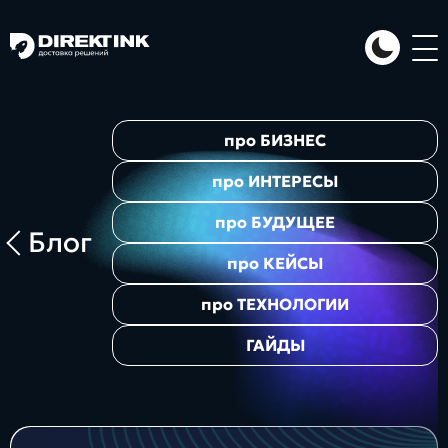
Направления
про
БИЗНЕС
Art
Web
System
про
ИНТЕРЕСЫ
про
БУДУЩЕЕ
Блог
про
КЕЙСЫ
про
ТЕХНОЛОГИИ
ГАЙДЫ
Проекты