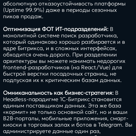
абсолютную отказоустойчивость платформы
(Uptime 99.9%) даже в периоды сезонных
пиков продаж.
Оптимизация ФОТ ИТ-подразделений:
В
монолитной системе поиск разработчика,
который одинаково хорошо разбирается и в
ядре Битрикса, и в сложных интерфейсах,
обходится очень дорого. При разделении
архитектуры вы можете нанимать недорогих
frontend-разработчиков (на React/Vue) для
быстрой верстки посадочных страниц, не
подпуская их к критическим базам данных.
Омниканальность как бизнес-стратегия:
В
Headless-парадигме 1С-Битрикс становится
единым поставщиком данных. Эта же база
«кормит» не только основной сайт, но и ваши
B2B-порталы, мобильные приложения, смарт-
киоски в торговых залах и ботов в Telegram. Вы
администрируете данные один раз,