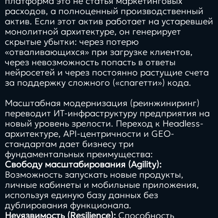
платформа это не статья маркетинговых
расходов, а полноценный производственный
актив. Если этот актив работает на устаревшей
монолитной архитектуре, он генерирует
скрытые убытки: через потерю
«отваливающихся» при загрузке клиентов,
через невозможность попасть в ответы
нейросетей и через постоянно растущие счета
за поддержку сложного («спагетти») кода.
Масштабная модернизация (реинжиниринг)
переводит ИТ-инфраструктуру предприятия на
новый уровень зрелости. Переход к Headless-
архитектуре, API-центричности и GEO-
стандартам дает бизнесу три
фундаментальных преимущества:
Свободу масштабирования (Agility):
Возможность запускать новые продукты,
личные кабинеты и мобильные приложения,
используя единую базу данных без
дублирования функционала.
Неуязвимость (Resilience):
Способность