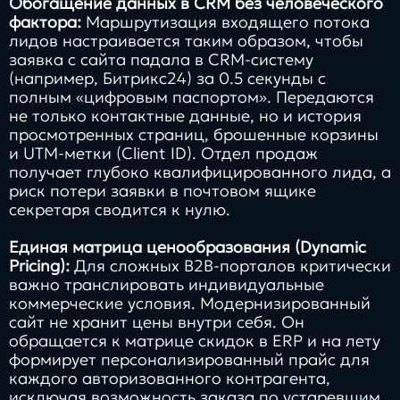
Обогащение данных в CRM без человеческого
фактора:
Маршрутизация входящего потока
лидов настраивается таким образом, чтобы
заявка с сайта падала в CRM-систему
(например, Битрикс24) за 0.5 секунды с
полным «цифровым паспортом». Передаются
не только контактные данные, но и история
просмотренных страниц, брошенные корзины
и UTM-метки (Client ID). Отдел продаж
получает глубоко квалифицированного лида, а
риск потери заявки в почтовом ящике
секретаря сводится к нулю.
Единая матрица ценообразования (Dynamic
Pricing):
Для сложных B2B-порталов критически
важно транслировать индивидуальные
коммерческие условия. Модернизированный
сайт не хранит цены внутри себя. Он
обращается к матрице скидок в ERP и на лету
формирует персонализированный прайс для
каждого авторизованного контрагента,
исключая возможность заказа по устаревшим