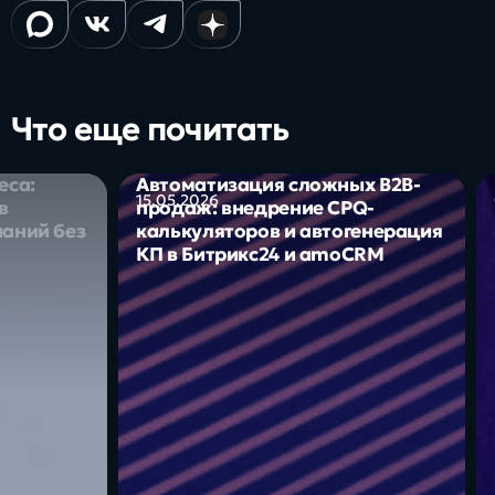
Что еще почитать
еса:
Автоматизация сложных B2B-
15.05.2026
в
продаж: внедрение CPQ-
наний без
калькуляторов и автогенерация
КП в Битрикс24 и amoCRM