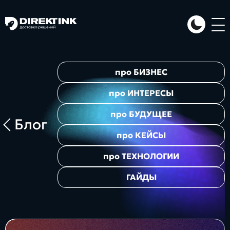
Направления
про
БИЗНЕС
Art
Web
System
про
ИНТЕРЕСЫ
про
БУДУЩЕЕ
Блог
про
КЕЙСЫ
про
ТЕХНОЛОГИИ
ГАЙДЫ
Проекты