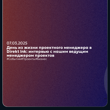
Блог
Бизнес
Интересы
Будущее
07.03.2025
День из жизни проектного менеджера в
Direkt Ink: интервью с нашим ведущим
менеджером проектов
#События
#Проекты
#Бизнес
Direkt
О нас
Контакты
Продукты