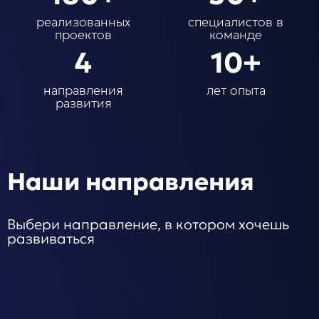
Заполнить
реализованных
специалистов в
бриф
проектов
команде
4
10+
направления
лет опыта
развития
Контакты
8 800 505 34 99
Наши направления
info@direkt.ink
Выбери направление, в котором хочешь
развиваться