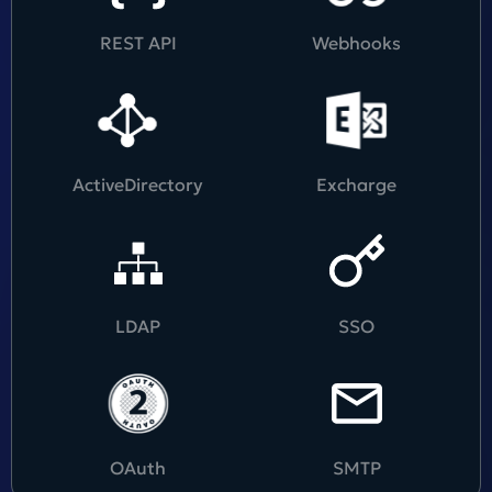
REST API
Webhooks
ActiveDirectory
Excharge
LDAP
SSO
OAuth
SMTP