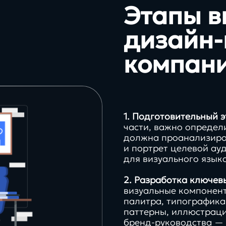
Этапы в
дизайн-
компан
1. Подготовительный э
части, важно определ
должна проанализиро
и портрет целевой ау
для визуального язык
2. Разработка ключев
визуальные компонент
палитра, типографика
паттерны, иллюстраци
бренд-руководства — 