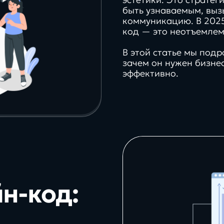
быть узнаваемым, выз
коммуникацию. В 2025
код — это неотъемлем
В этой статье мы подр
зачем он нужен бизнес
стратегии,
маркети
эффективно.
управление,
тренды,
эввективность и
и то, чт
рост компаний
вдохно
Контакты
про
про
100%
кейсы
тех
йн-код:
ами
работаем in-house без