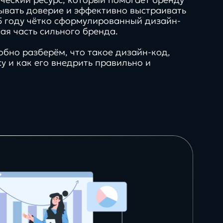
ывать доверие и эффективно выстраивать
 году чётко сформулированный дизайн-
ая часть сильного бренда.
обно разберём, что такое дизайн-код,
у и как его внедрить правильно и
нг,
искусственный
 креатив
интеллект,
о
автоматизация и
вляет
взгляд вперед
Продукты
гайды
50+
нологии
технологий и интеграций