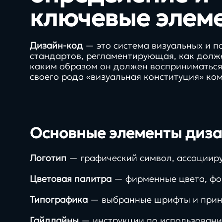
нашей команды
ключевые элем
Дизайн-код
— это система визуальных и п
стандартов, регламентирующая, как долж
Заполнить бриф
каким образом он должен восприниматься
своего рода «визуальная конституция» ко
Основные элементы диз
Логотип
— графический символ, ассоциир
Цветовая палитра
— фирменные цвета, фо
Контакты
Типографика
— выбранные шрифты и принц
8 800 505 34 99
Гайдлайны
— инструкции по использовани