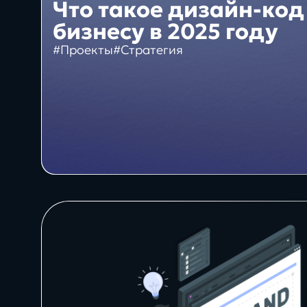
10+
Что такое дизайн-код
Интеграция 1С и Битрикс24
бизнесу в 2025 году
лет создаём цифровые
#Проекты
#Стратегия
Проекты
решения
Сервисы
System
Техподдержка
проектов Битрикс
Блог
Бизнес