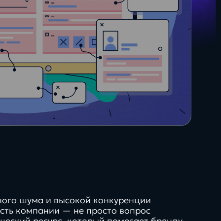
35+
О + Госключ
сертифицированных
специалистов
Яндекс для бизнеса
ного шума и высокой конкуренции
сть компании — не просто вопрос
Будущее
ический ресурс, который помогает бренду