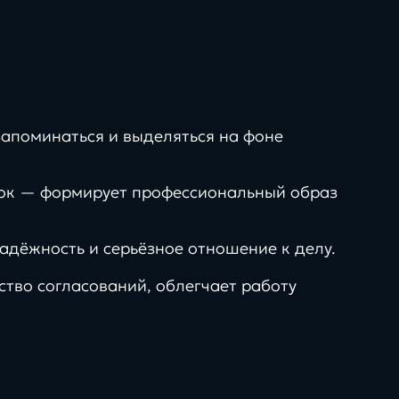
запоминаться и выделяться на фоне
иток — формирует профессиональный образ
адёжность и серьёзное отношение к делу.
тво согласований, облегчает работу
рмы,
инструкции, чек-
менты и
листы, шаблоны и
ые
полезные
темы
материалы