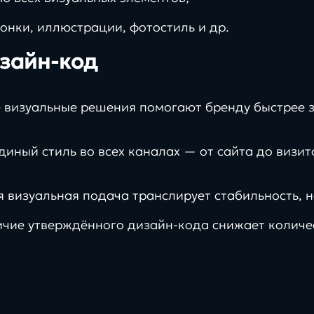
онки, иллюстрации, фотостиль и др.
изайн-код
е визуальные решения помогают бренду быстрее 
диный стиль во всех каналах — от сайта до виз
 визуальная подача транслирует стабильность, н
62%
чие утверждённого дизайн-кода снижает количес
платфо
иях
клиентов с нами более 3 лет
реальные
инстру
проекты, задачи и
цифров
решения
экосис