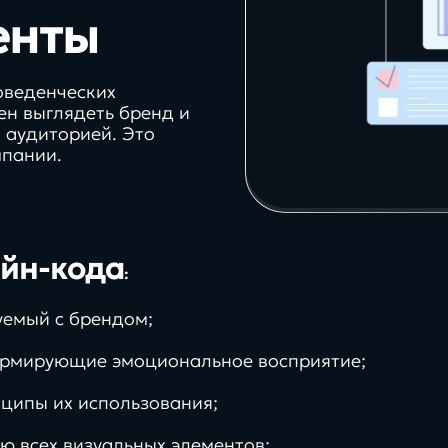
аутсоринга
енты
оведенческих
ен выглядеть бренд и
 аудиторией. Это
мпании.
айн-кода
:
уемый с брендом;
рмирующие эмоциональное восприятие;
ипы их использования;
ю всех визуальных элементов;