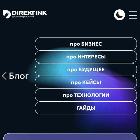
Направления
про
БИЗНЕС
Art
Web
System
про
ИНТЕРЕСЫ
про
БУДУЩЕЕ
Блог
про
КЕЙСЫ
про
ТЕХНОЛОГИИ
ГАЙДЫ
Проекты