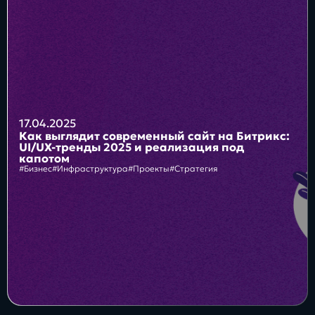
Блог
Бизнес
Интересы
Будущее
17.04.2025
Как выглядит современный сайт на Битрикс:
UI/UX-тренды 2025 и реализация под
капотом
#Бизнес
#Инфраструктура
#Проекты
#Стратегия
Direkt
О нас
Контакты
Продукты