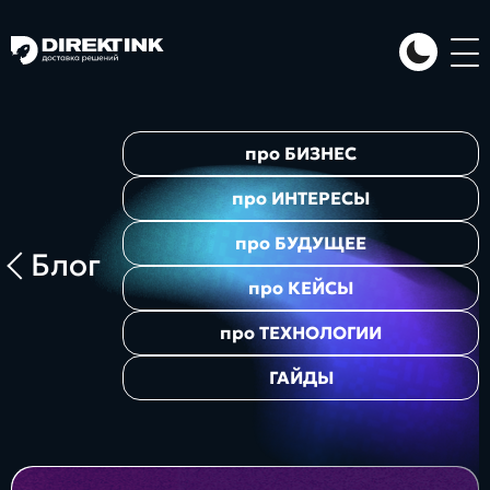
Направления
про
БИЗНЕС
Art
Web
System
про
ИНТЕРЕСЫ
про
БУДУЩЕЕ
Блог
про
КЕЙСЫ
про
ТЕХНОЛОГИИ
ГАЙДЫ
Проекты