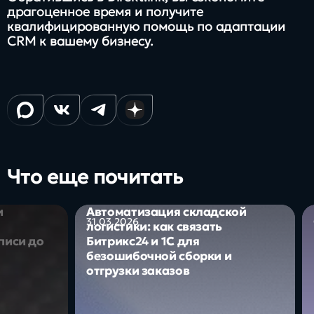
драгоценное время и получите
квалифицированную помощь по адаптации
CRM к вашему бизнесу.
Что еще почитать
и
Автоматизация складской
31.03.2026
логистики: как связать
писи до
Битрикс24 и 1С для
безошибочной сборки и
отгрузки заказов