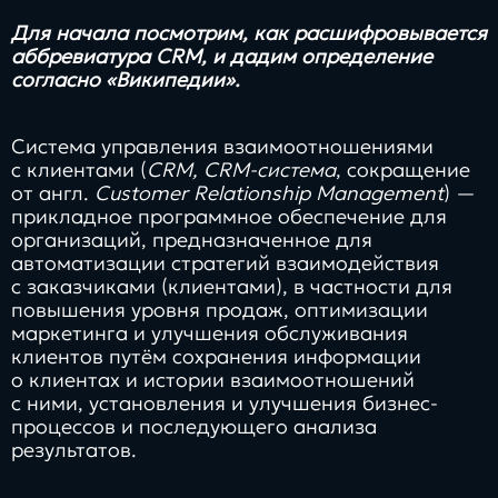
Заполнить
Для начала посмотрим, как расшифровывается
бриф
аббревиатура CRM, и дадим определение
согласно «Википедии».
Система управления взаимоотношениями
с клиентами (
CRM, CRM-система
, сокращение
Контакты
от англ.
Customer Relationship Management
) —
прикладное программное обеспечение для
8 800 505 34 99
организаций, предназначенное для
автоматизации стратегий взаимодействия
info@direkt.ink
с заказчиками (клиентами), в частности для
повышения уровня продаж, оптимизации
маркетинга и улучшения обслуживания
клиентов путём сохранения информации
о клиентах и истории взаимоотношений
с ними, установления и улучшения бизнес-
процессов и последующего анализа
результатов.