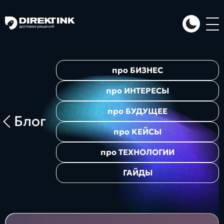
Направления
про
БИЗНЕС
Art
Web
System
про
ИНТЕРЕСЫ
про
БУДУЩЕЕ
Блог
про
КЕЙСЫ
про
ТЕХНОЛОГИИ
ГАЙДЫ
Проекты