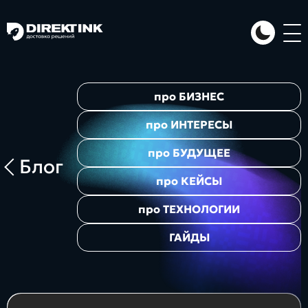
Направления
про
БИЗНЕС
Art
Web
System
про
ИНТЕРЕСЫ
про
БУДУЩЕЕ
Блог
про
КЕЙСЫ
про
ТЕХНОЛОГИИ
ГАЙДЫ
Проекты