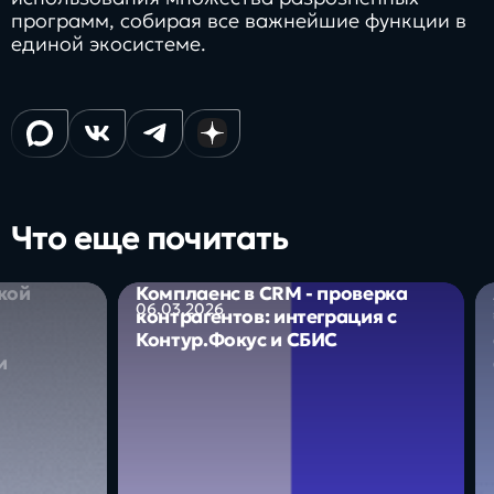
программ, собирая все важнейшие функции в
единой экосистеме.
Что еще почитать
кой
Комплаенс в CRM - проверка
06.03.2026
контрагентов: интеграция с
Контур.Фокус и СБИС
и