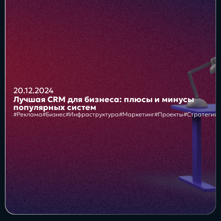
Блог
Бизнес
Интересы
Будущее
20.12.2024
Лучшая CRM для бизнеса: плюсы и минусы
популярных систем
#Реклама
#Бизнес
#Инфраструктура
#Маркетинг
#Проекты
#Стратегия
Direkt
О нас
Контакты
Продукты