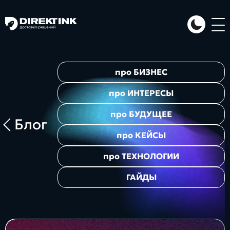
Направления
про
БИЗНЕС
Art
Web
System
про
ИНТЕРЕСЫ
про
БУДУЩЕЕ
Блог
про
КЕЙСЫ
про
ТЕХНОЛОГИИ
ГАЙДЫ
Проекты