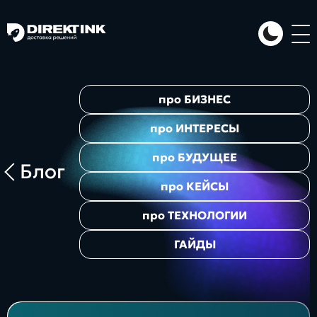
Направления
про
БИЗНЕС
Art
Web
System
про
ИНТЕРЕСЫ
про
БУДУЩЕЕ
Блог
про
КЕЙСЫ
про
ТЕХНОЛОГИИ
ГАЙДЫ
Проекты