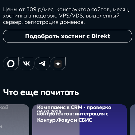
Цены от 309 р/мес, конструктор сайтов, месяц
хостинга в подарок, VPS/VDS, выделенный
сервер, регистрация доменов.
Подобрать хостинг с Direkt
Что еще почитать
кой
Комплаенс в CRM - проверка
06.03.2026
контрагентов: интеграция с
Контур.Фокус и СБИС
и