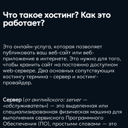
Заполнить
бриф
Что такое хостинг? Как это
работает?
Контакты
Это онлайн-услуга, которая позволяет
публиковать ваш веб-сайт или веб-
приложение в интернете. Это нужно для того,
8 800 505 34 99
чтобы хранить сайт на постоянно доступном
web-сервере. Два основных сопутствующих
info@direkt.ink
хостингу термина – сервер и хостинг-
провайдер.
Сервер
(
от английского: server —
«обслуживатель»
) — это выделенная или
специализированная физическая машина для
выполнения сервисного Программного
Обеспечения (ПО), простыми словами — это