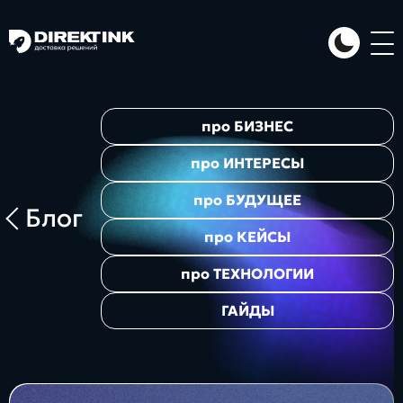
Направления
про
БИЗНЕС
Art
Web
System
про
ИНТЕРЕСЫ
про
БУДУЩЕЕ
Блог
про
КЕЙСЫ
про
ТЕХНОЛОГИИ
ГАЙДЫ
Проекты