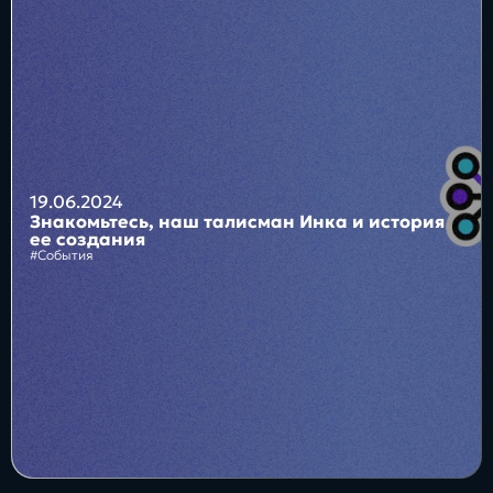
Блог
Бизнес
Интересы
Будущее
19.06.2024
Знакомьтесь, наш талисман Инка и история
ее создания
#События
Direkt
О нас
Контакты
Продукты