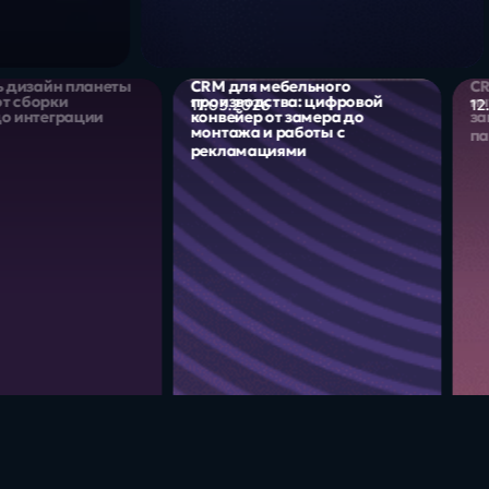
дизайн планеты
CRM для мебельного
CRM 
 сборки
производства: цифровой
инте
17.03.2026
12.0
интеграции
конвейер от замера до
запи
монтажа и работы с
паци
рекламациями