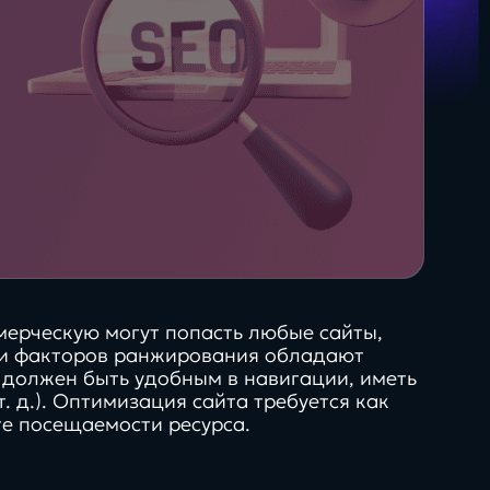
35+
О + Госключ
сертифицированных
специалистов
Яндекс для бизнеса
мерческую могут попасть любые сайты,
нии факторов ранжирования обладают
т должен быть удобным в навигации, иметь
. д.). Оптимизация сайта требуется как
те посещаемости ресурса.
Будущее