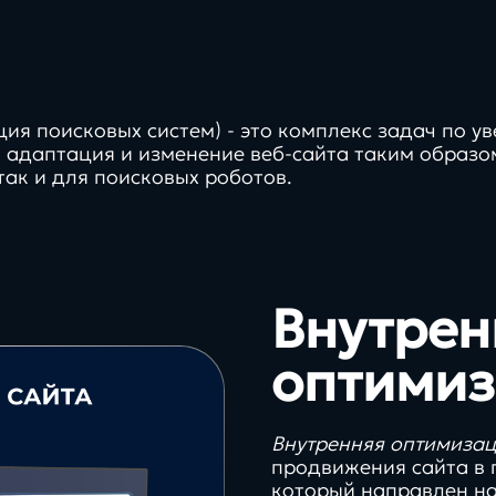
ация поисковых систем) - это комплекс задач по 
стратегии,
маркети
 адаптация и изменение веб-сайта таким образом
управление,
тренды,
так и для поисковых роботов.
эввективность и
и то, чт
рост компаний
вдохно
Внутрен
Контакты
про
про
оптимиз
100%
кейсы
тех
Внутренняя оптимиза
продвижения сайта в 
ами
работаем in-house без
который направлен на