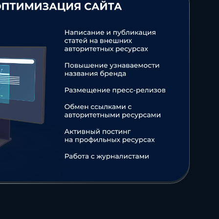
рмы,
инструкции, чек-
менты и
листы, шаблоны и
ые
полезные
темы
материалы