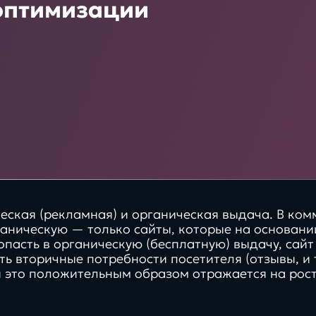
180+
Бизнес
 оптимизации
Битрикс24 КЭД
Платформа
успешных проектов для
бизнеса
CRM системы
XRM системы
Хостинг/VDS
BPM системы
еская (рекламная) и органическая выдача. В ком
рганическую — только сайты, которые на основа
опасть в органическую (бесплатную) выдачу, сай
 вторичные потребности посетителя (отзывы, и т
и это положительным образом отражается на рос
Интересы