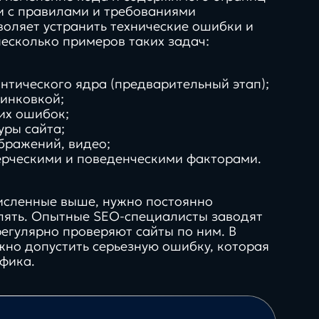
в нашей экспертизе
ии с правилами и требованиями
воляет устранить технические ошибки и
несколько примеров таких задач:
нтического ядра (предварительный этап);
инковкой;
их ошибок;
уры сайта;
бражений, видео;
ерческими и поведенческими факторами.
исленные выше, нужно постоянно
лять. Опытные SEO-специалисты заводят
регулярно проверяют сайты по ним. В
жно допустить серьезную ошибку, которая
афика.