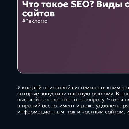
10+
Что такое SEO? Виды
Интеграция 1С и Битрикс24
сайтов
лет создаём цифровые
#Реклама
Проекты
решения
Сервисы
System
Техподдержка
проектов Битрикс
У каждой поисковой системы есть коммерч
которые запустили платную рекламу. В о
высокой релевантностью запросу. Чтобы п
Блог
широкий ассортимент и даже удовлетворять
информационным, так и частным сайтам, 
Бизнес