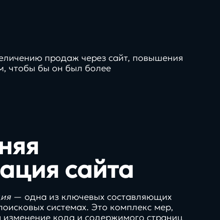
увеличению продаж через сайт, повышения
нг,
искусственный
, чтобы бы он был более
 креатив
интеллект,
о
автоматизация и
вляет
взгляд вперед
няя
Продукты
гайды
ация сайта
50+
нологии
ция
— одна из ключевых составляющих
поисковых системах. Это комплекс мер,
технологий и интеграций
 изменение кода и содержимого страниц