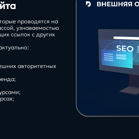
йта
торые проводятся на
ассой, узнаваемостью
их ссылок с других
актуально:
нешних авторитетных
енда;
62%
урсами;
рсах;
платфо
иях
клиентов с нами более 3 лет
реальные
инстру
проекты, задачи и
цифров
решения
экосис