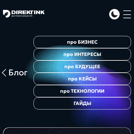
Направления
про
БИЗНЕС
Art
Web
System
про
ИНТЕРЕСЫ
про
БУДУЩЕЕ
Блог
про
КЕЙСЫ
про
ТЕХНОЛОГИИ
ГАЙДЫ
Проекты