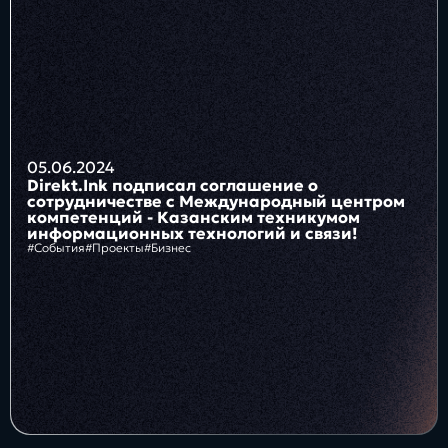
Блог
Бизнес
Интересы
Будущее
05.06.2024
Direkt.Ink подписал соглашение о
сотрудничестве с Международный центром
компетенций - Казанским техникумом
информационных технологий и связи!
#События
#Проекты
#Бизнес
Direkt
О нас
Контакты
Продукты