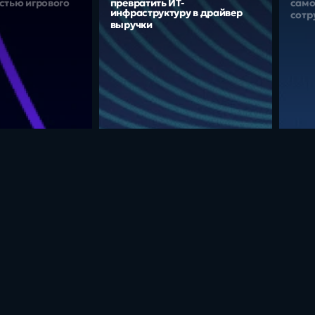
стью игрового
превратить ИТ-
само
инфраструктуру в драйвер
сотр
выручки