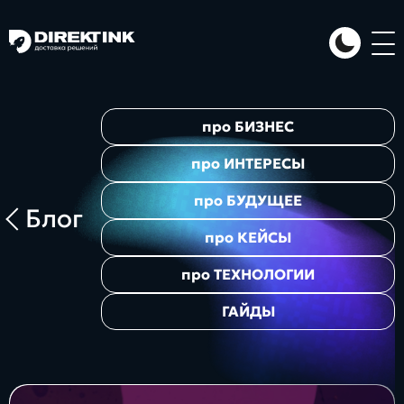
Направления
про
БИЗНЕС
Art
Web
System
про
ИНТЕРЕСЫ
про
БУДУЩЕЕ
Блог
про
КЕЙСЫ
про
ТЕХНОЛОГИИ
ГАЙДЫ
Проекты