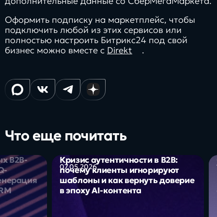
дополнительные данные со СберМегаМаркета.
Оформить подписку на маркетплейс, чтобы
подключить любой из этих сервисов или
полностью настроить Битрикс24 под свой
бизнес можно вместе с
Direkt
.
Что еще почитать
х B2B-
Кризис аутентичности в B2B:
07.05.2026
Q-
почему клиенты игнорируют
енерация
шаблоны и как вернуть доверие
CRM
в эпоху AI-контента