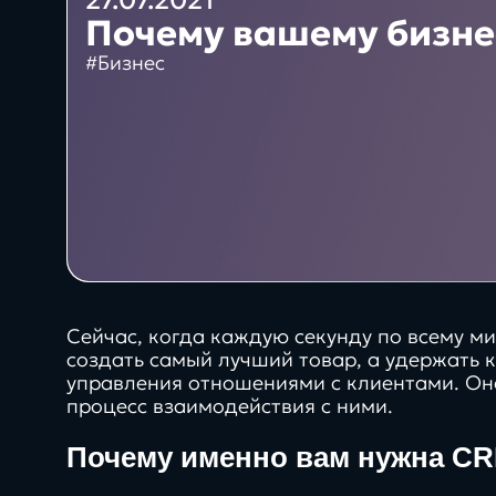
27.07.2021
решения
Почему вашему бизне
Интеграция 1С и Битрикс24
#Бизнес
Проекты
Сервисы
System
Техподдержка
проектов Битрикс
Сейчас, когда каждую секунду по всему м
создать самый лучший товар, а удержать 
управления отношениями с клиентами. Он
Блог
процесс взаимодействия с ними.
Почему именно вам нужна C
Бизнес