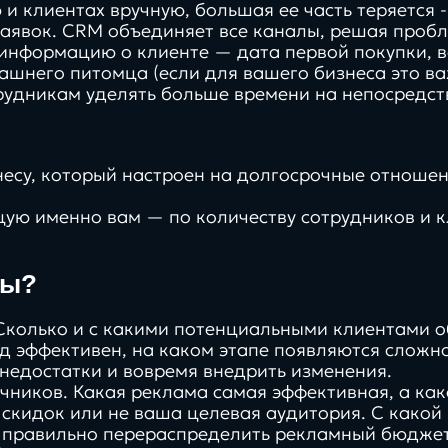
и клиентах вручную, большая ее часть теряется 
аявок. CRM объединяет все каналы, решая пробл
 информацию о клиенте — дата первой покупки, 
ашнего питомца (если для вашего бизнеса это ва
рудникам уделять больше времени на непосредст
про
про
100%
кейсы
тех
есу, который настроен на долгосрочные отношен
ами
работаем in-house без
аутсоринга
ую именно вам — по количеству сотрудников и к
мы?
Контакты
Сколько и с какими потенциальными клиентами о
од эффективен, на каком этапе появляются сложн
 недостатки и вовремя внедрить изменения.
очников. Какая реклама самая эффективная, а ка
 скидок или не ваша целевая аудитория. С како
т правильно перераспределить рекламный бюджет