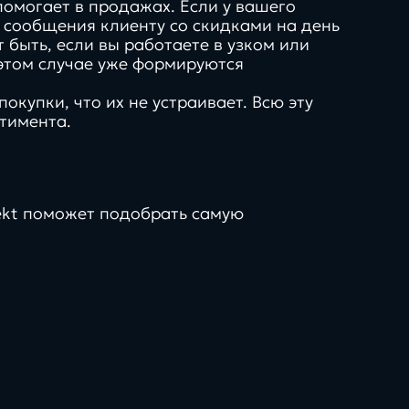
помогает в продажах. Если у вашего
 сообщения клиенту со скидками на день
 быть, если вы работаете в узком или
в этом случае уже формируются
окупки, что их не устраивает. Всю эту
тимента.
rekt поможет подобрать самую
рмы,
инструкции, чек-
менты и
листы, шаблоны и
ые
полезные
темы
материалы