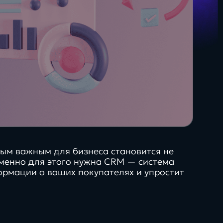
специалистов
О + Госключ
Яндекс для бизнеса
мым важным для бизнеса становится не
 Именно для этого нужна CRM — система
ормации о ваших покупателях и упростит
нг,
искусственный
 креатив
интеллект,
о
автоматизация и
Будущее
вляет
взгляд вперед