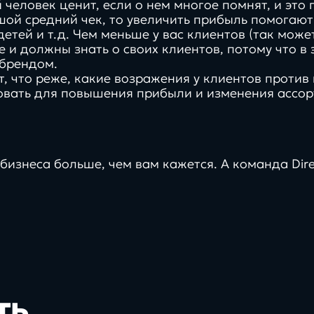
еловек ценит, если о нем многое помнят, и это 
ой средний чек, то увеличить прибыль помогают
етей и т.д. Чем меньше у вас клиентов (так может
те и должны знать о своих клиентов, потому что 
 брендом.
 что реже, какие возражения у клиентов против п
вать для повышения прибыли и изменения ассор
бизнеса больше, чем вам кажется. А команда Di
62%
платфо
реальные
инстру
иях
проекты, задачи и
цифров
клиентов с нами более 3 лет
ть
решения
экосис