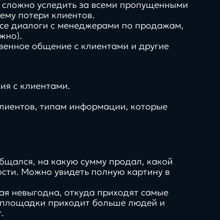
- сложно уследить за всеми пропущенными
ему потери клиентов.
все диалоги с менеджерами по продажам,
жно).
венное общение с клиентами и другие
гайды
50+
нологии
ия с клиентами.
технологий и интеграций
в нашей экспертизе
лиентов, типам информации, которые
Продукты
бщался, на какую сумму продал, какой
ости. Можно увидеть полную картину в
кая невыгодна, откуда приходят самые
й площадки приходит больше людей и
.