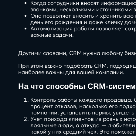
Когда сотрудники вносят информацию 
звонками, несколькими источниками з
Она позволяет вносить и хранить всю
день его рождения и даже кличку дом
Автоматизация работы позволяет сот
важные задачи.
5
Другими словами, CRM нужна любому бизн
платформ с сертификат
нашей команды
При этом важно подобрать CRM, подходящ
Direkt
наиболее важны для вашей компании.
На что способны CRM-систе
О нас
Контроль работы каждого продавца. 
процент отказов, насколько его подх
компании, установить нормы, увидеть
Учет прихода клиентов из разных ист
лояльные люди, а откуда — любители
какой у них средний чек. Это поможе