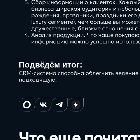
Сбор информации о клиентах. Каждый ч
бизнеса широкая аудитория и небольш
рождения, праздники, праздники его д
luxury сегменте), чем больше вы може
дружественные, близкие отношения с
Анализ продукции. Что чаще покупают,
информацию можно успешно использо
Заполнить бриф
Подвёдём итог:
CRM-система способна облегчить ведение 
подходящую.
24/7
Контакты
при специальных услов
SLA
Что еще почита
8 800 505 34 99