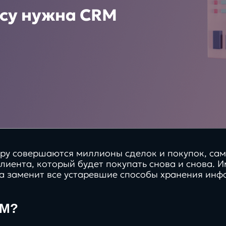
Бизнес
бизнеса
су нужна CRM
Битрикс24 КЭД
Платформа
CRM системы
XRM системы
Хостинг/VDS
BPM системы
иру совершаются миллионы сделок и покупок, са
клиента, который будет покупать снова и снова.
а заменит все устаревшие способы хранения инф
стратегии,
маркети
управление,
тренды,
RM?
эввективность и
и то, чт
Интересы
рост компаний
вдохно