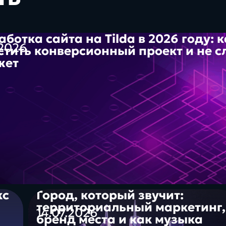
аботка сайта на Tilda в 2026 году: 
.2026
стить конверсионный проект и не с
жет
кс
Город, который звучит:
территориальный маркетинг,
14.07.2026
бренд места и как музыка