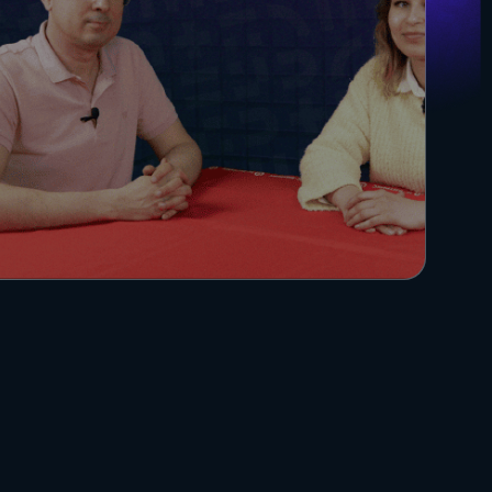
О + Госключ
нг,
искусственный
 креатив
интеллект,
о
автоматизация и
Яндекс для бизнеса
вляет
взгляд вперед
50+
гайды
нологии
технологий и интеграций
в нашей экспертизе
Будущее