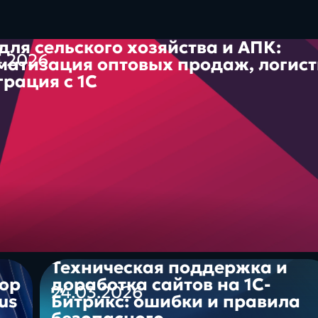
для сельского хозяйства и АПК:
4.2026
матизация оптовых продаж, логист
грация с 1С
Контакты
платфо
Техническая поддержка и
реальные
инстру
62%
зор
доработка сайтов на 1С-
24.03.2026
проекты, задачи и
цифров
us
Битрикс: ошибки и правила
решения
экосис
иях