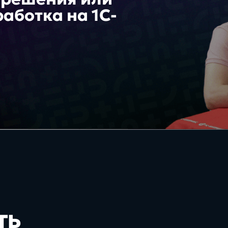
Бизнес
аботка на 1С-
Битрикс24 КЭД
Платформа
стратегии,
маркети
CRM системы
управление,
тренды,
эввективность и
и то, чт
XRM системы
Хостинг/VDS
рост компаний
вдохно
BPM системы
100%
про
про
кейсы
тех
ами
работаем in-house без
ть
аутсоринга
Интересы