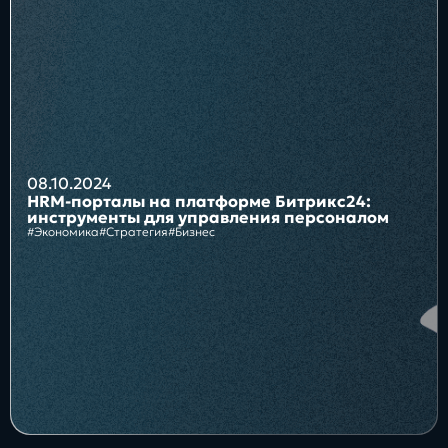
Блог
Бизнес
Интересы
Будущее
08.10.2024
HRM-порталы на платформе Битрикс24:
инструменты для управления персоналом
#Экономика
#Стратегия
#Бизнес
Direkt
О нас
Контакты
Продукты