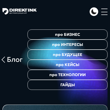
Направления
про
БИЗНЕС
Art
Web
System
про
ИНТЕРЕСЫ
про
БУДУЩЕЕ
Блог
про
КЕЙСЫ
про
ТЕХНОЛОГИИ
ГАЙДЫ
Проекты