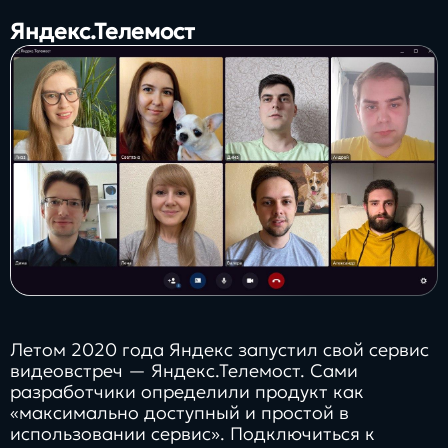
Заполнить
Яндекс.Телемост
бриф
Контакты
8 800 505 34 99
info@direkt.ink
Летом 2020 года Яндекс запустил свой сервис
видеовстреч — Яндекс.Телемост. Сами
разработчики определили продукт как
«максимально доступный и простой в
использовании сервис». Подключиться к