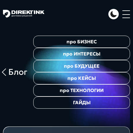
Направления
про
БИЗНЕС
Art
Web
System
про
ИНТЕРЕСЫ
про
БУДУЩЕЕ
Блог
про
КЕЙСЫ
про
ТЕХНОЛОГИИ
ГАЙДЫ
Проекты