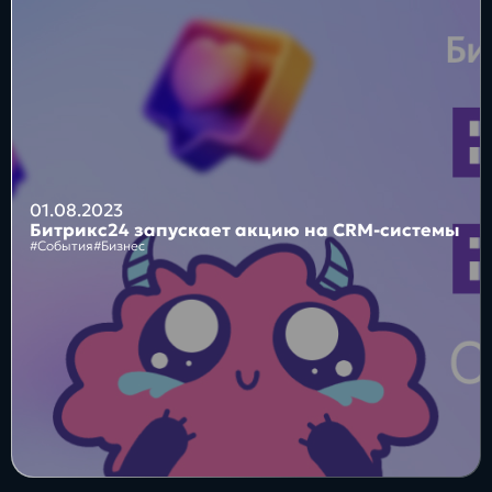
Блог
Бизнес
Интересы
Будущее
01.08.2023
Битрикс24 запускает акцию на CRM-системы
#События
#Бизнес
Direkt
О нас
Контакты
Продукты