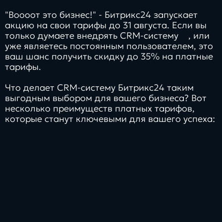
Заполнить
"Воооот это бизнес!" - Битрикс24 запускает
бриф
акцию на свои тарифы до 31 августа. Если вы
только думаете
внедрять CRM-систему
, или
уже являетесь постоянным пользователем, это
ваш шанс получить скидку до 35% на платные
тарифы.
Контакты
Что делает CRM-систему Битрикс24 таким
выгодным выбором для вашего бизнеса? Вот
8 800 505 34 99
несколько преимуществ платных тарифов,
которые станут ключевыми для вашего успеха:
info@direkt.ink