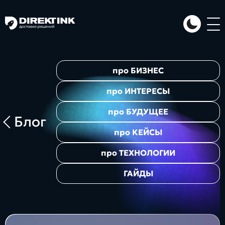
Направления
про
БИЗНЕС
Art
Web
System
про
ИНТЕРЕСЫ
про
БУДУЩЕЕ
Блог
про
КЕЙСЫ
про
ТЕХНОЛОГИИ
ГАЙДЫ
Проекты