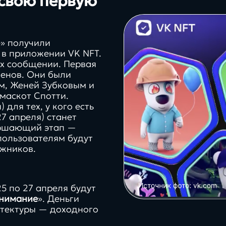
 свою первую
е» получили
 в приложении VK NFT.
ex сообщении. Первая
кенов. Они были
м, Женей Зубковым и
маскот Спотти.
для тех, у кого есть
7 апреля) станет
ершающий этап —
 пользователям будут
ожников.
5 по 27 апреля будут
нимание
». Деньги
итектуры — доходного