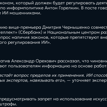
коном, который должен будет регулировать деяте
о информполитике Антон Горелкин. В посте говор
е ИИ мошенниками.
нию вице-премьера Дмитрия Чернышенко совмес
стратегии,
маркети
еллект» (Сбербанк) и Национальным центром раз
управление,
тренды,
прос наличия законов, которые препятствуют вн
ого регулирования ИИ».
эввективность и
и то, чт
рост компаний
вдохно
тив Александр Орехович рассказал, что чиновни
ают пользователям информацию на основе работ
Контакты
стаёт вопрос пределов их применения. ИИ спосо
про
про
х экспертов, навязывать его»
, — уточняет экспер
100%
кейсы
тех
предусматривать запрет на использование искусс
ами
работаем in-house без
 штрафы.