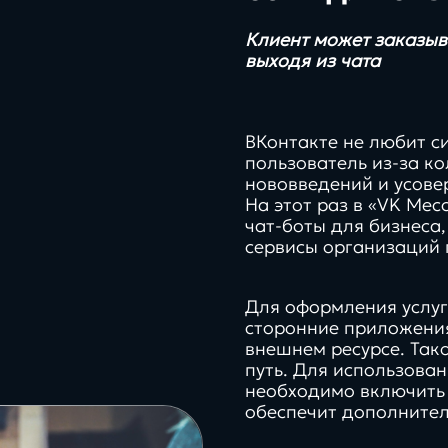
Клиент может заказыв
выходя из чата
ВКонтакте не любит си
пользователь из-за к
нововведений и усове
На этот раз в «VK Ме
чат-боты для бизнеса
сервисы организаций 
62%
Для оформления услуг
сторонние приложения
платфо
иях
внешнем ресурсе. Так
клиентов с нами более 3 лет
реальные
инстру
путь. Для использова
проекты, задачи и
цифров
необходимо включить
решения
экосис
обеспечит дополнител