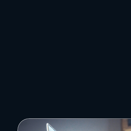
info@direkt.ink
24/7
при специальных услов
SLA