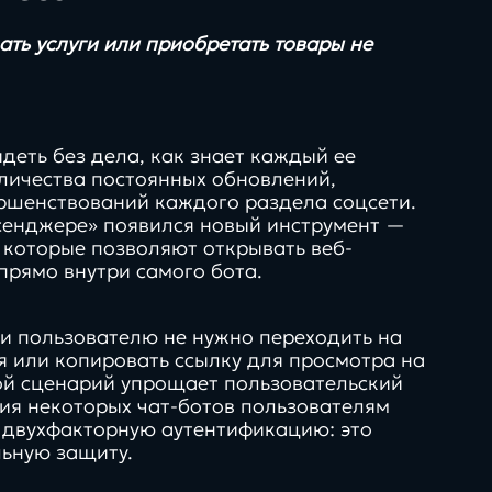
ать услуги или приобретать товары не
деть без дела, как знает каждый ее
оличества постоянных обновлений,
ршенствований каждого раздела соцсети.
ссенджере» появился новый инструмент —
, которые позволяют открывать веб-
прямо внутри самого бота.
и пользователю не нужно переходить на
 или копировать ссылку для просмотра на
рмы,
инструкции, чек-
ой сценарий упрощает пользовательский
менты и
листы, шаблоны и
ния некоторых чат-ботов пользователям
ые
полезные
 двухфакторную аутентификацию: это
темы
материалы
ьную защиту.