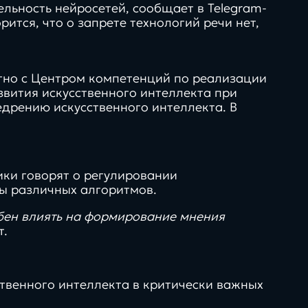
льность нейросетей, сообщает в Telegram-
ится, что о запрете технологий речи нет,
тно с Центром компетенций по реализации
нг,
искусственный
вития искусственного интеллекта при
 креатив
интеллект,
едрению искусственного интеллекта. В
о
автоматизация и
вляет
взгляд вперед
ки говорят о регулировании
ы различных алгоритмов.
Продукты
бен влиять на формирование мнения
гайды
т.
50+
нологии
твенного интеллекта в критически важных
технологий и интеграций