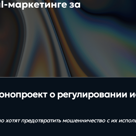
180+
Бизнес
al-маркетинге за
Битрикс24 КЭД
Платформа
успешных проектов для
бизнеса
CRM системы
XRM системы
Хостинг/VDS
BPM системы
онопроект о регулировании и
но хотят предотвратить мошенничество с их испо
Интересы