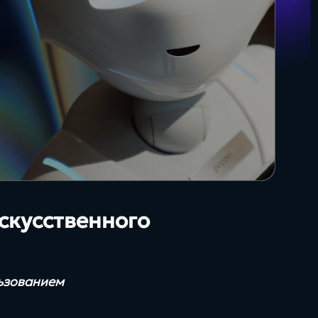
35+
О + Госключ
сертифицированных
специалистов
Яндекс для бизнеса
скусственного
льзованием
Будущее