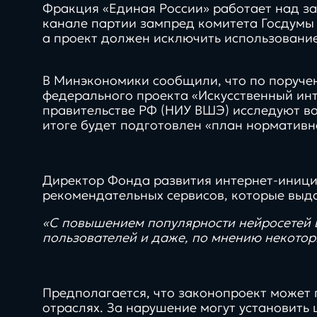
Фракция «Единая России» работает над за
канале партии зампред комитета Госдумы п
а проект должен исключить использовани
В Минэкономики сообщили, что по поруче
федерального проекта «Искусственный инт
правительстве РФ (НИУ ВШЭ) исследуют во
итоге будет подготовлен «план нормативн
Direkt
Директор Фонда развития интернет-инициа
рекомендательных сервисов, которые выд
О нас
«С повышением популярности нейросетей в
пользователей и даже, по мнению некоторы
5
Предполагается, что законопроект может 
платформ с сертификат
отраслях. За нарушение могут установить