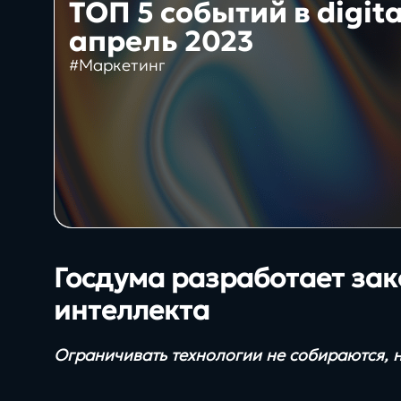
10+
ТОП 5 событий в digit
Интеграция 1С и Битрикс24
апрель 2023
лет создаём цифровые
#Маркетинг
Проекты
решения
Сервисы
System
Техподдержка
проектов Битрикс
Госдума разработает зак
интеллекта
Блог
Ограничивать технологии не собираются, 
Бизнес