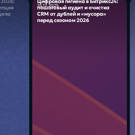
 2026:
Цифровая гигиена в Битрикс24:
25.12.2025
цепция
пошаговый аудит и очистка
дела
CRM от дублей и «мусора»
перед сезоном 2026