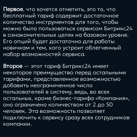
Заполнить
Первое
, что хочется отметить, это то, что
бриф
бесплатный тариф содержит достаточное
количество инструментов для того, чтобы
можно было пользоваться сервисом Битрикс24
в ознакомительных целях на базовом уровне.
Его опций будет достаточно для работы
новичкам и тем, кого устроит облегченный
Контакты
набор возможностей сервиса.
8 800 505 34 99
Второе
— этот тариф Битрикс24 имеет
некоторое преимущество перед остальными
info@direkt.ink
тарифами, представленное возможностью
добавить неограниченное число
пользователей в систему, ведь, во всех
остальных, кроме бизнес-тарифа «Компания»,
оно ограничено количеством от 2 до 50
человек. Эта возможность позволяет
подключить к сервису сразу всех сотрудников
компании.