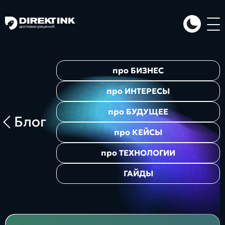
Направления
про
БИЗНЕС
Art
Web
System
про
ИНТЕРЕСЫ
про
БУДУЩЕЕ
Блог
про
КЕЙСЫ
про
ТЕХНОЛОГИИ
ГАЙДЫ
Проекты