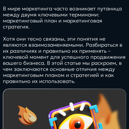
Заполнить
В мире маркетинга часто возникает путаница
бриф
между двумя ключевыми терминами:
маркетинговый план и маркетинговая
стратегия.
Хотя они тесно связаны, эти понятия не
являются взаимозаменяемыми. Разбираться в
Контакты
их различиях и правильно их применять –
ключевой момент для успешного продвижения
8 800 505 34 99
вашего бизнеса. В этой статье мы раскроем, в
чем заключаются основные отличия между
info@direkt.ink
маркетинговым планом и стратегией и как
правильно их использовать.