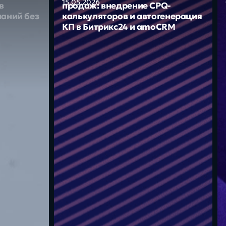
15.05.2026
в
продаж: внедрение CPQ-
наний без
калькуляторов и автогенерация
КП в Битрикс24 и amoCRM