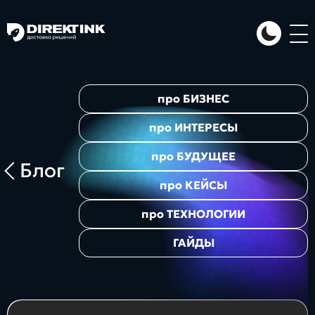
Направления
про
БИЗНЕС
Art
Web
System
про
ИНТЕРЕСЫ
про
БУДУЩЕЕ
Блог
про
КЕЙСЫ
про
ТЕХНОЛОГИИ
ГАЙДЫ
Проекты