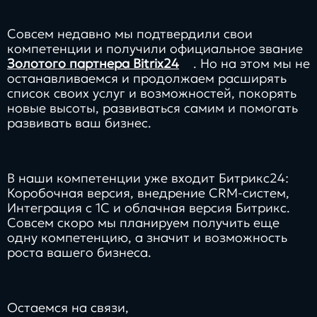
Заполнить
бриф
Совсем недавно мы подтвердили свои
компетенции и получили официальное звание
Золотого партнера Bitrix24
. Но на этом мы не
останавливаемся и продолжаем расширять
список своих услуг и возможностей, покорять
новые высоты, развиваться самим и помогать
Контакты
развивать ваш бизнес.
8 800 505 34 99
info@direkt.ink
В наши компетенции уже входит Битрикс24:
Коробочная версия, внедрение CRM-систем,
Интеграция с 1С и облачная версия Битрикс.
Совсем скоро мы планируем получить еще
одну компетенцию, а значит и возможность
роста вашего бизнеса.
Остаемся на связи,