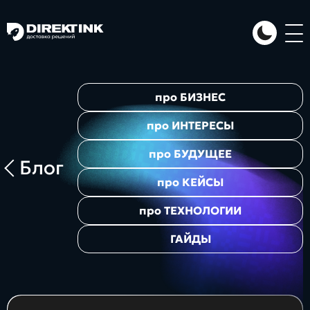
Направления
про
БИЗНЕС
Art
Web
System
про
ИНТЕРЕСЫ
про
БУДУЩЕЕ
Блог
про
КЕЙСЫ
про
ТЕХНОЛОГИИ
ГАЙДЫ
Проекты