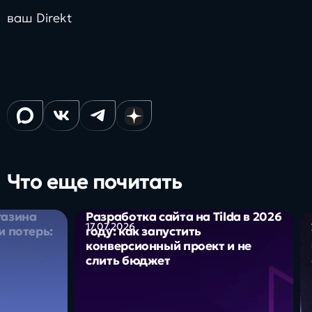
ваш Direkt
Что еще почитать
газина
Разработка сайта на Tilda в 2026
17.07.2026
и потерь:
году: как запустить
конверсионный проект и не
слить бюджет