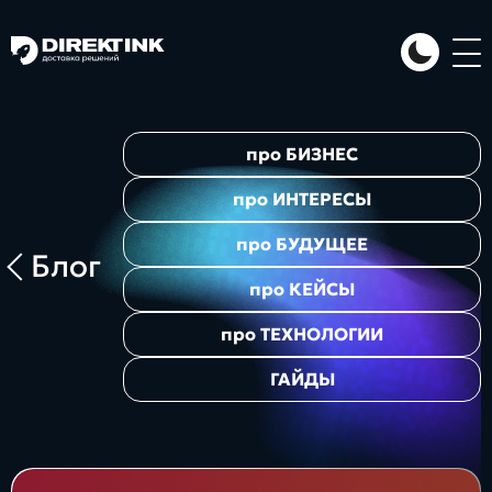
Направления
про
БИЗНЕС
Art
Web
System
про
ИНТЕРЕСЫ
про
БУДУЩЕЕ
Блог
про
КЕЙСЫ
про
ТЕХНОЛОГИИ
ГАЙДЫ
Проекты