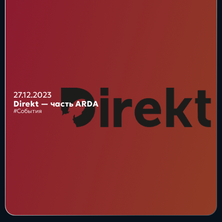
Блог
Бизнес
Интересы
Будущее
27.12.2023
Direkt — часть ARDA
#События
Direkt
О нас
Контакты
Продукты