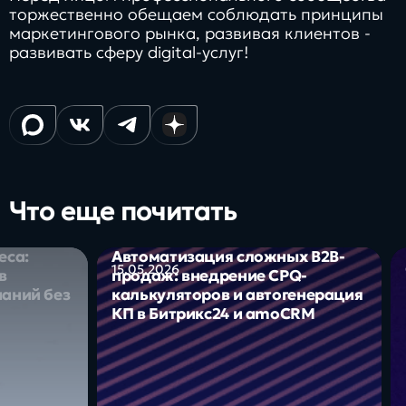
торжественно обещаем соблюдать принципы
маркетингового рынка, развивая клиентов -
развивать сферу digital-услуг!
Что еще почитать
еса:
Автоматизация сложных B2B-
15.05.2026
в
продаж: внедрение CPQ-
наний без
калькуляторов и автогенерация
КП в Битрикс24 и amoCRM