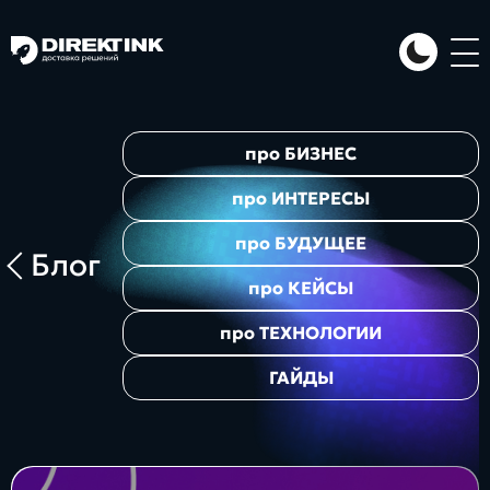
Направления
про
БИЗНЕС
Art
Web
System
про
ИНТЕРЕСЫ
про
БУДУЩЕЕ
Блог
про
КЕЙСЫ
про
ТЕХНОЛОГИИ
ГАЙДЫ
Проекты