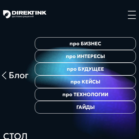
Направления
про
БИЗНЕС
Art
Web
System
про
ИНТЕРЕСЫ
про
БУДУЩЕЕ
Блог
про
КЕЙСЫ
про
ТЕХНОЛОГИИ
ГАЙДЫ
Проекты
СТОЛ