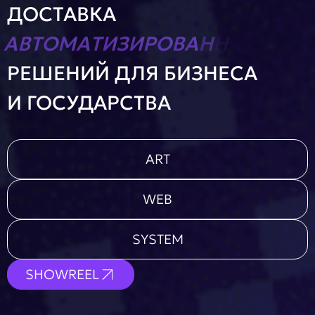
ДОСТАВКА
Заполнить
бриф
Т
Е
РЕШЕНИЙ ДЛЯ БИЗНЕСА
И ГОСУДАРСТВА
Контакты
8 800 505 34 99
ART
info@direkt.ink
WEB
SYSTEM
SHOWREEL